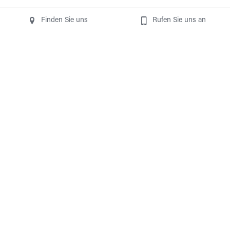
Finden Sie uns
Rufen Sie uns an
Kgl. Eupener Geschichts- 
und Museumsverein VoG
Gospertstraße 52-54
+32 87 74 00 05
B-4700 Eupen
info@egmv.be
Heimatforschung und Förderung des Kulturerbes in 
Eupen seit 1966 | 
FACEBOOK