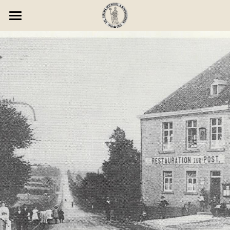
HOME
ÜBER UNS
PROJEKTE
PUBLIKATIONEN
SAMMLUNG
KONTAKT
MITGLIED WERDEN